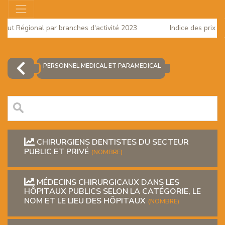
 Brut Régional par branches d'activité 2023
Indice des prix à
e 2025
PERSONNEL MEDICAL ET PARAMEDICAL
CHIRURGIENS DENTISTES DU SECTEUR
PUBLIC ET PRIVÉ
(NOMBRE)
MÉDECINS CHIRURGICAUX DANS LES
EUR
HÔPITAUX PUBLICS SELON LA CATÉGORIE, LE
NOM ET LE LIEU DES HÔPITAUX
(NOMBRE)