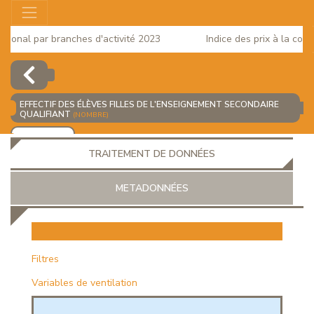
onal par branches d'activité 2023
Indice des prix à la consom
EFFECTIF DES ÉLÈVES FILLES DE L'ENSEIGNEMENT SECONDAIRE
QUALIFIANT
(NOMBRE)
AJOUTER
TRAITEMENT DE DONNÉES
METADONNÉES
EUR
Filtres
Variables de ventilation