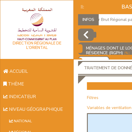
BAS
Produit Intérieur Brut Régional par
INFOS
DIRECTION RÉGIONALE DE
L’ORIENTAL
MÉNAGES DONT LE LOGE
RÉSIDENCE (RGPH)
(%)
AJOUTER
TRAITEMENT DE DONN
ACCUEIL
THÈME
INDICATEUR
Filtres
Variables de ventilation
NIVEAU GÉOGRAPHIQUE
NATIONAL