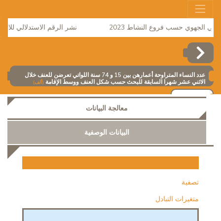
ي الجهوي حسب فروع النشاط 2023
نشر الرقم الاستدلالي للاثمان لشهر 
عدد النساء المتراوحة أعمارهن بين 15 و 74 سنة اللواتي تعرضن للعنف خلال
الاثني عشر شهرا السابقة للبحث حسب شكل العنف ووسط الإقامة
(ألف)
إضافة
معالجة البيانات
البيانات الوصفية
تصفية
متغيرات التبادل